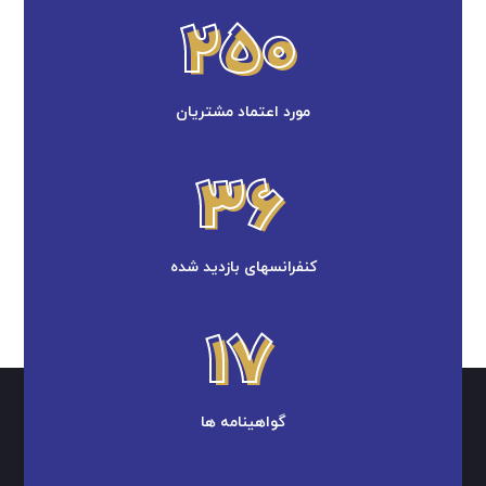
250
250
مورد اعتماد مشتریان
36
36
کنفرانسهای بازدید شده
17
17
گواهینامه ها