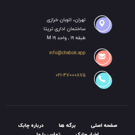
تهران، اتوبان خرازی
ساختمان اداری تریتا
طبقه ۱۹ , واحد ۱۹ M
info@chabok.app
021-47000875
صفحه اصلی
برگه ها
درباره چابک
اخبار چابک
تماس با ما