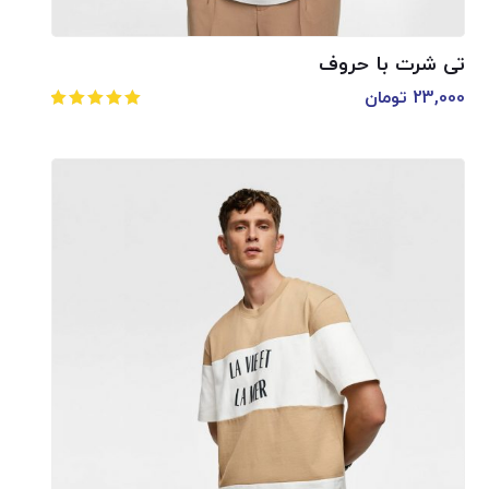
تی شرت با حروف
23,000
تومان
امتیاز
5.00
از 5