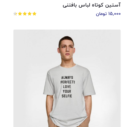
آستین کوتاه لباس بافتنی
15,000
تومان
امتیاز
4.50
از 5