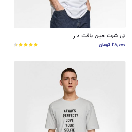
تی شرت جین بافت دار
28,000
تومان
امتیاز
4.50
از 5