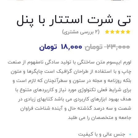
تی شرت استتار با پنل
(
2
بررسی مشتری)
2
امتیازدهی
5.00
از 5
23,000
تومان
18,000
تومان
در
امتیازدهی
مشتری
لورم ایپسوم متن ساختگی با تولید سادگی نامفهوم از صنعت
چاپ و با استفاده از طراحان گرافیک است چاپگرها و متون
بلکه روزنامه و مجله در ستون و سطرآنچنان که لازم است و
برای شرایط فعلی تکنولوژی مورد نیاز و کاربردهای متنوع با
هدف بهبود ابزارهای کاربردی می باشد کتابهای زیادی در
شصت و سه درصد گذشته حال و آینده شناخت فراوان
جامعه و متخصصان را می طلبد
جنس عالی و با کیفیت