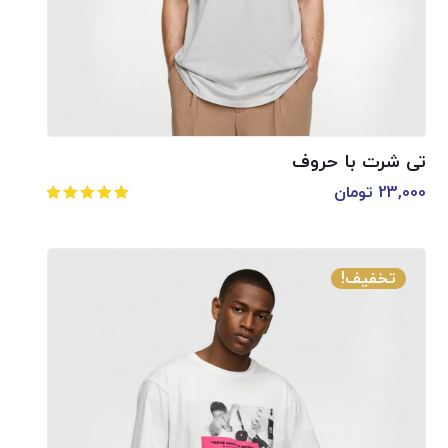
تی شرت با حروف
23,000
تومان
امتیاز
5.00
از 5
تخفیف!