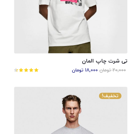
تی شرت چاپ المان
20,000
تومان
18,000
تومان
امتیاز
4.50
از 5
تخفیف!