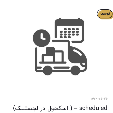
توسعه
۱۴۰۲-۰۶-۲۶
scheduled – ( اسکجول در لجستیک)