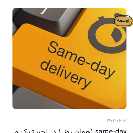
توسعه
۱۴۰۲-۰۶-۱۳
same-day (همان روز ) در لجستیک و