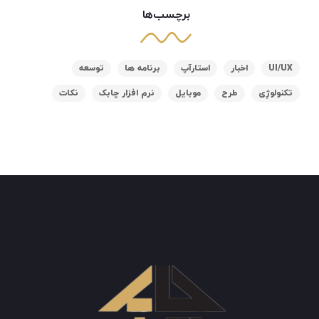
برچسب‌ها
UI/UX
اخبار
استارآپ
برنامه ها
توسعه
تکنولوژِی
طرح
موبایل
نرم افزار چابک
نکات