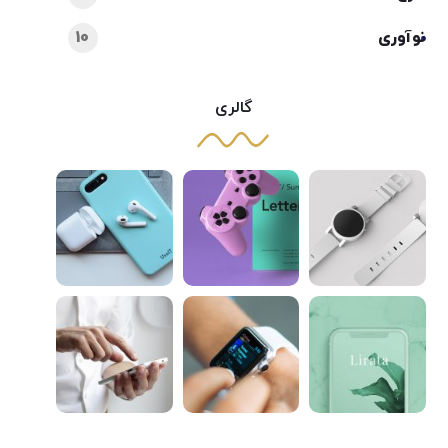
نوآوری
10
گالری